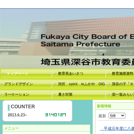
トップページ
教育長あいさつ
教育施策資料
グランドデザイン
渋沢 spirit inふかや GIGAスクール
深谷の子「６
ラーケーション
暑さ対策
栄一翁みらい
COUNTER
新着情報
2013.6.23~
最新
メニュー
平成元年度に八基小