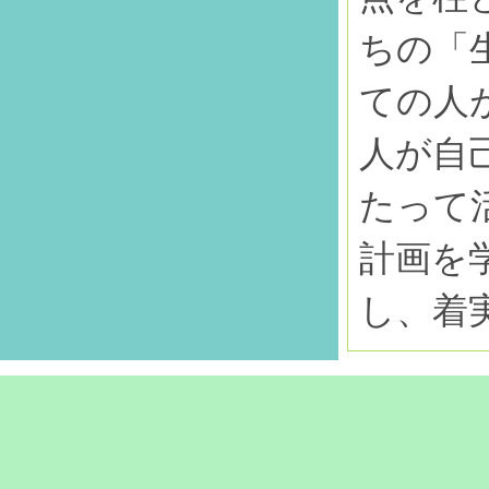
ちの「
ての人
人が自
たって
計画を
し、着