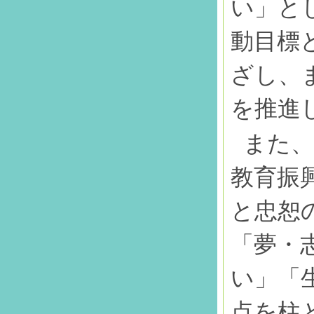
い」と
動目標
ざし、
を推進
また、
教育振
と忠恕
「夢・
い」「
点を柱