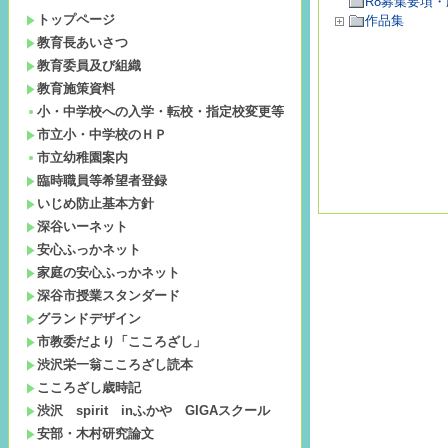
R8募集要項
トップページ
作品集
教育長あいさつ
教育委員及び組織
教育施策資料
小・中学校への入学・転校・指定校変更等
市立小・中学校のＨＰ
市立幼稚園案内
臨時職員等希望者登録
いじめ防止基本方針
深谷いーネット
安心ふっかネット
家庭の安心ふっかネット
深谷市授業スタンダード
グランドデザイン
市教委だより「こころざし」
渋沢栄一翁こころざし読本
こころざし歳時記
渋沢 spirit inふかや GIGAスクール
安部・木村研究論文