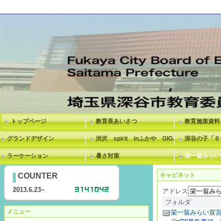
トップページ
教育長あいさつ
教育施策資料
グランドデザイン
渋沢 spirit inふかや GIGAスクール
深谷の子「６
ラーケーション
暑さ対策
栄一翁みらい
COUNTER
キャビネット
2013.6.23~
アドレス
フォルダ
メニュー
栄一翁みらい宣