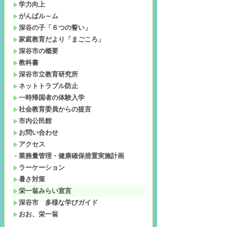
学力向上
がんばル～ム
深谷の子「６つの誓い」
家庭教育だより「まごころ」
深谷市の概要
教科書
深谷市立教育研究所
ネットトラブル防止
一時帰国者の体験入学
社会教育委員からの提言
市内公民館
お問い合わせ
アクセス
業務量管理・健康確保措置実施計画
ラーケーション
暑さ対策
栄一翁みらい宣言
深谷市 多様な学びガイド
おお、栄一翁