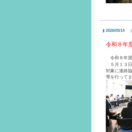
2026/05/14
令和８年
令和８年
５月１３
対象に連絡
導を行って