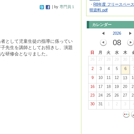
・
R8年度 フリースペー
| by
専門員１
明資料.pdf
カレンダー
2026
08
当者として児童生徒の指導に係ってい
斉子先生を講師としてお招きし、演題
日
月
火
水
木
義な研修会となりました。
26
27
28
29
30
3
2
3
4
5
6
9
10
11
12
1
13
16
17
18
19
20
2
23
24
25
26
27
2
30
31
1
2
3