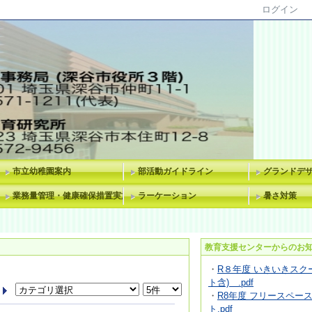
ログイン
市立幼稚園案内
部活動ガイドライン
グランドデ
業務量管理・健康確保措置実施計画
ラーケーション
暑さ対策
教育支援センターからのお
・
R８年度 いきいきスク
ト含) .pdf
・
R8年度 フリースペー
ト.pdf