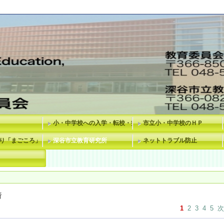
小・中学校への入学・転校・指定校変更等
市立小・中学校のＨＰ
り「まごころ」
深谷市立教育研究所
ネットトラブル防止
所
1
2
3
4
5
次