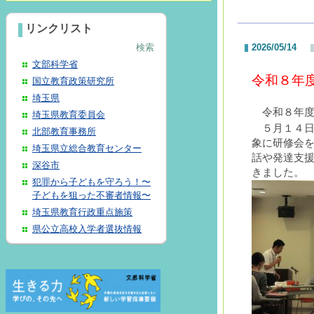
リンクリスト
検索
2026/05/14
文部科学省
令和８年
国立教育政策研究所
埼玉県
令和８年
埼玉県教育委員会
５月１４
北部教育事務所
象に研修会
埼玉県立総合教育センター
話や発達支
深谷市
きました。
犯罪から子どもを守ろう！〜
子どもを狙った不審者情報〜
埼玉県教育行政重点施策
県公立高校入学者選抜情報