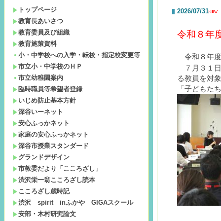
トップページ
2026/07/31
教育長あいさつ
教育委員及び組織
令和８年
教育施策資料
小・中学校への入学・転校・指定校変更等
令和８年
市立小・中学校のＨＰ
７月３１
市立幼稚園案内
る教員を対
「子どもた
臨時職員等希望者登録
いじめ防止基本方針
深谷いーネット
安心ふっかネット
家庭の安心ふっかネット
深谷市授業スタンダード
グランドデザイン
市教委だより「こころざし」
渋沢栄一翁こころざし読本
こころざし歳時記
渋沢 spirit inふかや GIGAスクール
安部・木村研究論文