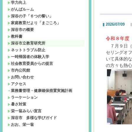
学力向上
がんばル～ム
深谷の子「６つの誓い」
家庭教育だより「まごころ」
2026/07/09
深谷市の概要
教科書
令和８年度
深谷市立教育研究所
７月９日
ネットトラブル防止
セリングオ
一時帰国者の体験入学
いて具体的
社会教育委員からの提言
の方々も熱
市内公民館
お問い合わせ
アクセス
業務量管理・健康確保措置実施計画
ラーケーション
暑さ対策
栄一翁みらい宣言
深谷市 多様な学びガイド
おお、栄一翁