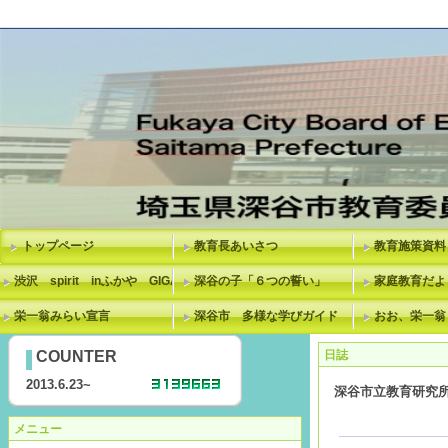
トップページ
教育長あいさつ
教育施策資料
渋沢 spirit inふかや GIGAスクール
深谷の子「６つの誓い」
家庭教育だよ
栄一翁みらい宣言
深谷市 多様な学びガイド
おお、栄一翁
COUNTER
日誌
2013.6.23~
深谷市立教育研究
メニュー