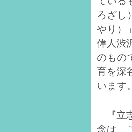
ている
ろざし
やり）
偉人渋
のもの
育を深
います
『立志
念は、