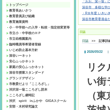
「おお、栄一翁」
トップページ
深谷市 多様な学び
教育長あいさつ
・R８年度 いきいき
教育委員及び組織
深谷市教育委員会
教育施策資料
小・中学校への入学・転校・指定校変更等
日誌
市立小・中学校のＨＰ
市立幼稚園案内
日誌
>> 記事詳
臨時職員等希望者登録
いじめ防止基本方針
2026/05/22
深谷いーネット
安心ふっかネット
リク
家庭の安心ふっかネット
深谷市授業スタンダード
い街
グランドデザイン
市教委だより「こころざし」
渋沢栄一翁こころざし読本
（東
こころざし歳時記
渋沢 spirit inふかや GIGAスクール
安部・木村研究論文
茨城