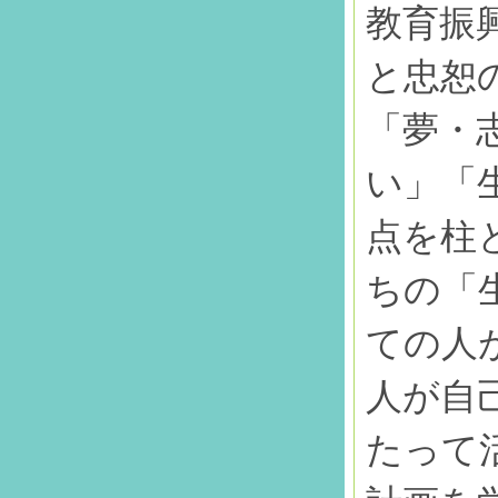
教育振
と忠恕
「夢・
い」「
点を柱
ちの「
ての人
人が自
たって