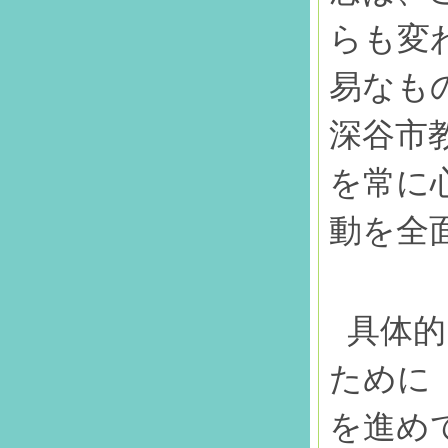
らも変
易なも
深谷市
を常に
動を全
具体的
ために
を進め