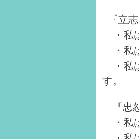
『立志
・私
・私
・私
す。
『忠恕
・私
・私