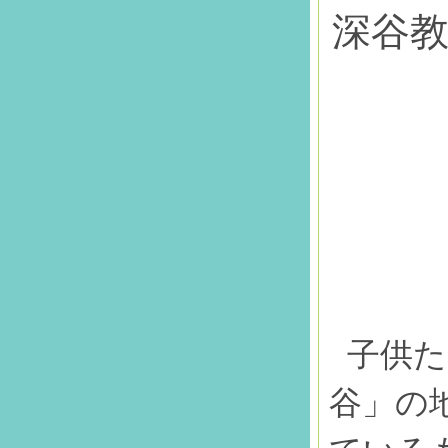
深谷
子供た
谷」の