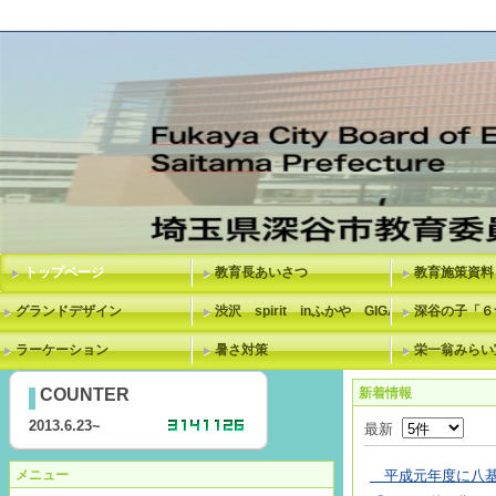
トップページ
教育長あいさつ
教育施策資料
グランドデザイン
渋沢 spirit inふかや GIGAスクール
深谷の子「６
ラーケーション
暑さ対策
栄一翁みらい
COUNTER
新着情報
2013.6.23~
最新
メニュー
平成元年度に八基小