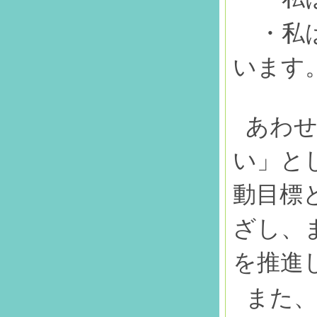
・私
います
あわせ
い」と
動目標
ざし、
を推進
また、