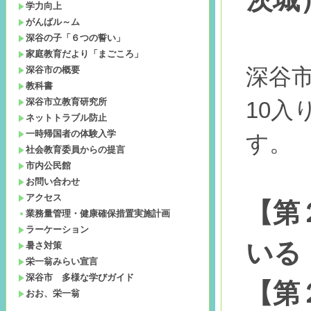
学力向上
がんばル～ム
深谷の子「６つの誓い」
家庭教育だより「まごころ」
深谷市の概要
深谷
教科書
深谷市立教育研究所
10
ネットトラブル防止
一時帰国者の体験入学
す。
社会教育委員からの提言
市内公民館
お問い合わせ
アクセス
【第
業務量管理・健康確保措置実施計画
ラーケーション
いる
暑さ対策
栄一翁みらい宣言
深谷市 多様な学びガイド
【第
おお、栄一翁