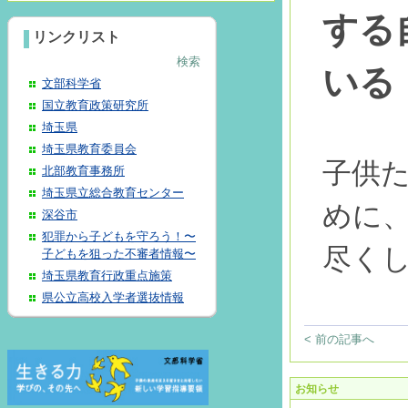
する
リンクリスト
検索
いる
文部科学省
国立教育政策研究所
埼玉県
埼玉県教育委員会
子供
北部教育事務所
埼玉県立総合教育センター
めに
深谷市
犯罪から子どもを守ろう！〜
尽く
子どもを狙った不審者情報〜
埼玉県教育行政重点施策
県公立高校入学者選抜情報
< 前の記事へ
お知らせ