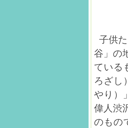
子供た
谷」の
ている
ろざし
やり）
偉人渋
のもの