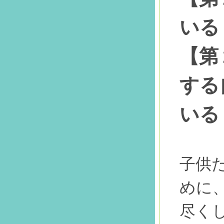
いる
【第
する
いる
子供
めに
尽く