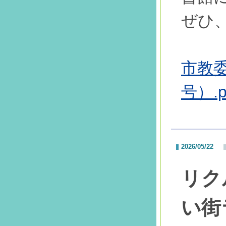
ぜひ
市教委
号）.p
2026/05/22
リク
い街