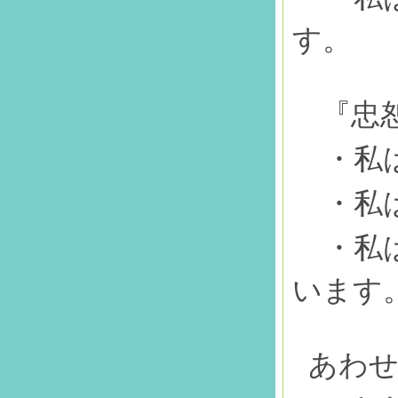
す。
『忠恕
・私
・私
・私
います
あわせ