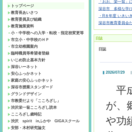
「おお、栄一翁」
トップページ
深谷市 多様な学び
教育長あいさつ
・R８年度 いきいき
教育委員及び組織
深谷市教育委員会
教育施策資料
小・中学校への入学・転校・指定校変更等
日誌
市立小・中学校のＨＰ
市立幼稚園案内
日誌
臨時職員等希望者登録
いじめ防止基本方針
深谷いーネット
2026/07/29
安心ふっかネット
家庭の安心ふっかネット
平成
深谷市授業スタンダード
グランドデザイン
市教委だより「こころざし」
が、
渋沢栄一翁こころざし読本
こころざし歳時記
や功
渋沢 spirit inふかや GIGAスクール
安部・木村研究論文