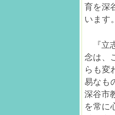
育を深
います
『立志
念は、
らも変
易なも
深谷市
を常に