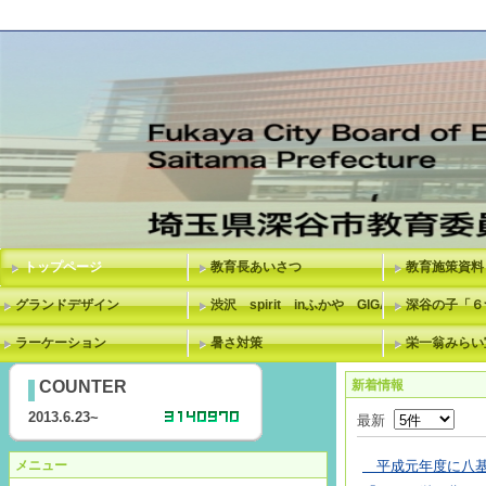
トップページ
教育長あいさつ
教育施策資料
グランドデザイン
渋沢 spirit inふかや GIGAスクール
深谷の子「６
ラーケーション
暑さ対策
栄一翁みらい
COUNTER
新着情報
2013.6.23~
最新
メニュー
平成元年度に八基小