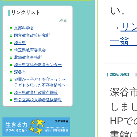
い。
リンクリスト
検索
→
リ
文部科学省
国立教育政策研究所
一翁
埼玉県
埼玉県教育委員会
北部教育事務所
埼玉県立総合教育センター
深谷市
2026/06/01
犯罪から子どもを守ろう！〜
子どもを狙った不審者情報〜
深谷
埼玉県教育行政重点施策
県公立高校入学者選抜情報
しま
HP
書館