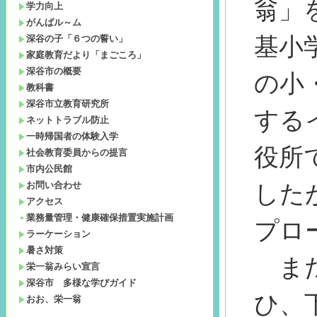
翁」
学力向上
がんばル～ム
基小
深谷の子「６つの誓い」
家庭教育だより「まごころ」
深谷市の概要
の小
教科書
深谷市立教育研究所
する
ネットトラブル防止
一時帰国者の体験入学
役所
社会教育委員からの提言
市内公民館
お問い合わせ
したが
アクセス
業務量管理・健康確保措置実施計画
プロ
ラーケーション
暑さ対策
まだ
栄一翁みらい宣言
深谷市 多様な学びガイド
ひ、
おお、栄一翁