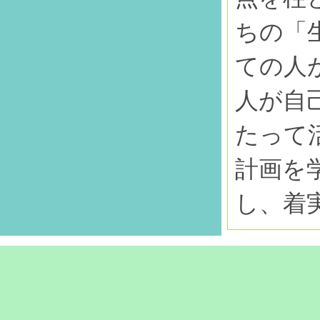
ちの「
ての人
人が自
たって
計画を
し、着