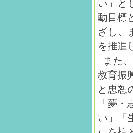
い」と
動目標
ざし、
を推進
また、
教育振
と忠恕
「夢・
い」「
点を柱