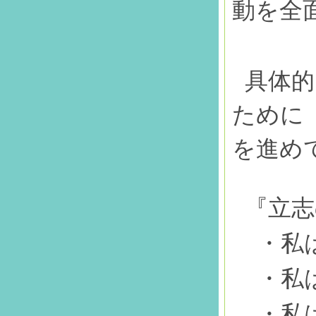
動を全
具体的
ために
を進め
『立志
・私
・私
・私