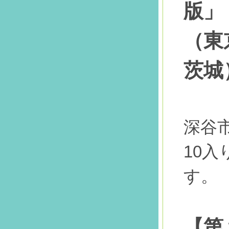
版」
（東
茨城
深谷
10
す。
【第