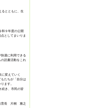
えるとともに、生
令和９年度の公開
拠点としてまいりま
が快適に利用できる
もの読書活動をこれ
軟に変えていく
どもたちが「自分は
いります。
き続き、市民の皆
教育長 片桐 雅之