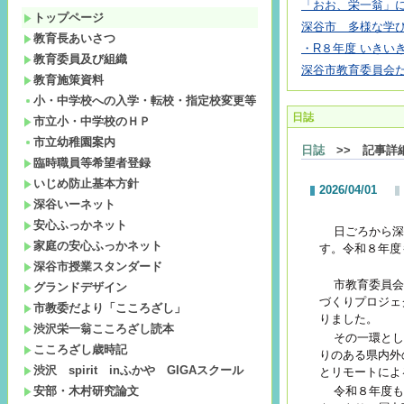
「おお、栄一翁」
トップページ
深谷市 多様な学び
教育長あいさつ
・R８年度 いきいき
教育委員及び組織
深谷市教育委員会
教育施策資料
小・中学校への入学・転校・指定校変更等
日誌
市立小・中学校のＨＰ
市立幼稚園案内
日誌
>> 記事詳
臨時職員等希望者登録
いじめ防止基本方針
2026/04/01
深谷いーネット
安心ふっかネット
日ごろから深
家庭の安心ふっかネット
す。令和８年度
深谷市授業スタンダード
市教育委員会
グランドデザイン
づくりプロジェ
市教委だより「こころざし」
りました。
渋沢栄一翁こころざし読本
その一環とし
こころざし歳時記
りのある県内外
渋沢 spirit inふかや GIGAスクール
とリモートによ
安部・木村研究論文
令和８年度