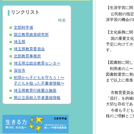
【生涯学習に関
リンクリスト
公民館の指定
涯学習の機会の
検索
文部科学省
【文化振興に関
国立教育政策研究所
国の重要文化
埼玉県
予定に向けてホ
埼玉県教育委員会
す。
北部教育事務所
【図書館に関し
埼玉県立総合教育センター
利用者のニーズ
深谷市
図書館運営に努
犯罪から子どもを守ろう！〜
まで以上に推進
子どもを狙った不審者情報〜
埼玉県教育行政重点施策
市教育委員
県公立高校入学者選抜情報
「流行」を的確
大切な存在であ
今後も子ども
様のご理解とご