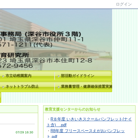
ログイン
市立幼稚園案内
部活動ガイドライン
ネットトラブル防止
業務量管理・健康確保措置実施計画
教育支援センターからのお知らせ
・
R８年度 いきいきスクールパンフレット(ナイ
ト含) .pdf
・
R8年度 フリースペースえがおパンフレッ
07/29 16:30
ト.pdf