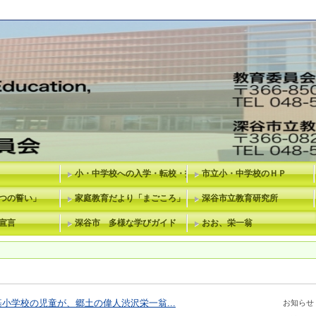
小・中学校への入学・転校・指定校変更等
市立小・中学校のＨＰ
つの誓い」
家庭教育だより「まごころ」
深谷市立教育研究所
宣言
深谷市 多様な学びガイド
おお、栄一翁
学校の児童が、郷土の偉人渋沢栄一翁...
お知らせ