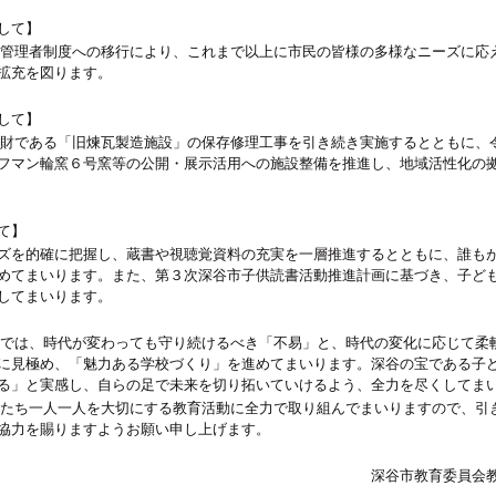
して】
管理者制度への移行により、これまで以上に市民の皆様の多様なニーズに応
拡充を図ります。
して】
財である「旧煉瓦製造施設」の保存修理工事を引き続き実施するとともに、
フマン輪窯６号窯等の公開・展示活用への施設整備を推進し、地域活性化の
て】
を的確に把握し、蔵書や視聴覚資料の充実を一層推進するとともに、誰も
めてまいります。また、第３次深谷市子供読書活動推進計画に基づき、子ど
してまいります。
会では、時代が変わっても守り続けるべき「不易」と、時代の変化に応じて柔
に見極め、「魅力ある学校づくり」を進めてまいります。深谷の宝である子
る」と実感し、自らの足で未来を切り拓いていけるよう、全力を尽くしてま
たち一人一人を大切にする教育活動に全力で取り組んでまいりますので、引
協力を賜りますようお願い申し上げます。
深谷市教育委員会