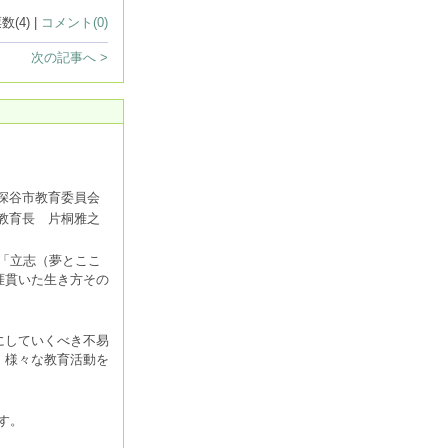
数(4) |
コメント(0)
次の記事へ >
深谷市教育委員会
教育長 片桐雅之
「立志（夢とここ
涯貫いた生き方その
にしていくべき不易
、様々な教育活動を
す。