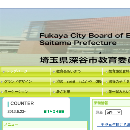
トップページ
教育長あいさつ
教育施策資料
グランドデザイン
渋沢 spirit inふかや GIGAスクール
深谷の子「６
ラーケーション
暑さ対策
栄一翁みらい
COUNTER
新着情報
2013.6.23~
最新
メニュー
平成元年度に八基小