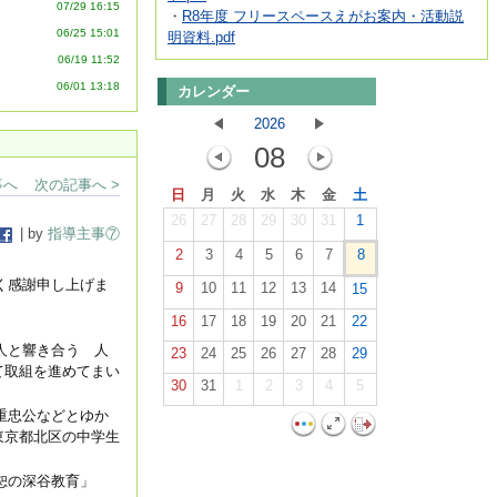
07/29 16:15
・
R8年度 フリースペースえがお案内・活動説
06/25 15:01
明資料.pdf
06/19 11:52
06/01 13:18
カレンダー
2026
08
事へ
次の記事へ >
日
月
火
水
木
金
土
26
27
28
29
30
31
1
| by
指導主事⑦
2
3
4
5
6
7
8
く感謝申し上げま
9
10
11
12
13
14
15
16
17
18
19
20
21
22
人と響き合う 人
23
24
25
26
27
28
29
て取組を進めてまい
30
31
1
2
3
4
5
重忠公などとゆか
東京都北区の中学生
恕の深谷教育」