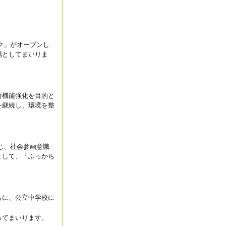
ク」がオープンし
場としてまいりま
所機能強化を目的と
を継続し、環境を整
じ、社会参画意識
として、「ふっかち
もに、公立中学校に
ってまいります。