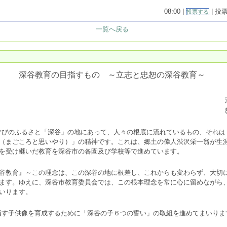
08:00 |
| 投票
投票する
一覧へ戻る
深谷教育の目指すもの ～立志と忠恕の深谷教育～
学びのふるさと「深谷」の地にあって、人々の根底に流れているもの、それは
（まごころと思いやり）」の精神です。これは、郷土の偉人渋沢栄一翁が生
を受け継いだ教育を深谷市の各園及び学校等で進めています。
谷教育』～この理念は、この深谷の地に根差し、これからも変わらず、大切
ます。ゆえに、深谷市教育委員会では、この根本理念を常に心に留めながら
いります。
指す子供像を育成するために「深谷の子６つの誓い」の取組を進めてまいりま