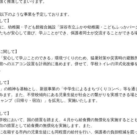
強く推進してまいります。
以下のような事業を予定しております。
して】
に、幼稚園・子ども館複合施設「深谷市立ふかや幼稚園・こどもふっかパー
たちが安心して遊び、学ぶことができ、保護者同士が交流することができる
に関して】
安心して学ぶことのできる」環境づくりのため、猛暑対策や災害時の避難
館へのエアコン設置を計画的に進めます。併せて、学校トイレの洋式化改修
。
して】
」の精神を基軸とし、新規事業の「中学生によるまちづくりコンペ」等を通
みます。また、不登校傾向にある児童生徒が社会との繋がりを実感できる場
キャンプ（日帰り・宿泊）」を拡充し、実施いたします。
して】
校において、国の措置を踏まえ、４月から給食費の無償化を実施するとと
自の措置として給食費の無償化を実施します。また、
に在籍する市内の児童生徒にも同程度の給付を行い、保護者の負担軽減を図