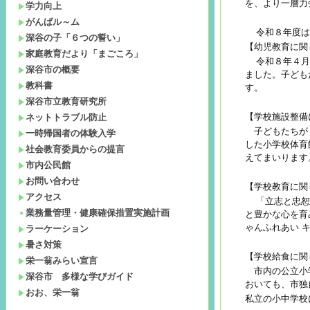
を、より一層力
学力向上
がんばル～ム
令和８年度は
深谷の子「６つの誓い」
【幼児教育に関
家庭教育だより「まごころ」
令和８年４月
深谷市の概要
ました。子ども
教科書
す。
深谷市立教育研究所
【学校施設整備
ネットトラブル防止
子どもたちが「
一時帰国者の体験入学
した小学校体育
社会教育委員からの提言
えてまいります
市内公民館
お問い合わせ
【学校教育に関
アクセス
「立志と忠恕
業務量管理・健康確保措置実施計画
と豊かな心を育
ゃんふれあい 
ラーケーション
暑さ対策
【学校給食に関
栄一翁みらい宣言
市内の公立小学
深谷市 多様な学びガイド
おいても、市独
おお、栄一翁
私立の小中学校