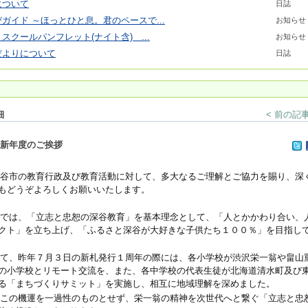
について
日誌
ガイド ～ほっとひと息。君のペースで...
お知らせ
スクールパンフレット(ナイト含) ...
お知らせ
だよりについて
日誌
細
< 前の記
新年度のご挨拶
谷市の教育行政及び教育活動に対して、多大なるご理解とご協力を賜り、深
もどうぞよろしくお願いいたします。
では、「立志と忠恕の深谷教育」を基本理念として、「人とかかわり合い、
クト」を立ち上げ、「ふるさと深谷が大好きな子供たち１００％」を目指し
て、昨年７月３日の新札発行１周年の際には、各小学校が渋沢栄一翁や畠山
の小学校とリモート交流を、また、各中学校の代表生徒が北海道清水町及び
る「まちづくりサミット」を実施し、相互に地域理解を深めました。
もこの機運を一過性のものとせず、栄一翁の精神を次世代へと繋ぐ「立志と忠