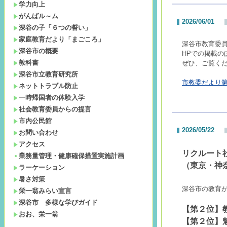
学力向上
がんばル～ム
2026/06/01
深谷の子「６つの誓い」
家庭教育だより「まごころ」
深谷市教育委員
深谷市の概要
HPでの掲載
教科書
ぜひ、ご覧く
深谷市立教育研究所
市教委だより第7
ネットトラブル防止
一時帰国者の体験入学
社会教育委員からの提言
市内公民館
2026/05/22
お問い合わせ
アクセス
リクルート
業務量管理・健康確保措置実施計画
（東京・神
ラーケーション
暑さ対策
深谷市の教育が
栄一翁みらい宣言
深谷市 多様な学びガイド
【第２位】
おお、栄一翁
【第２位】