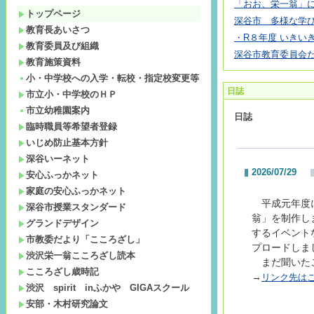
「おお、栄一翁」
トップページ
深谷市 多様な学び
教育長あいさつ
・R８年度 いきいき
教育委員及び組織
深谷市教育委員会
教育施策資料
小・中学校への入学・転校・指定校変更等
日誌
市立小・中学校のＨＰ
市立幼稚園案内
日誌
臨時職員等希望者登録
いじめ防止基本方針
深谷いーネット
2026/07/29
安心ふっかネット
家庭の安心ふっかネット
平成元年度
深谷市授業スタンダード
翁」を制作し
グランドデザイン
するイベント
市教委だより「こころざし」
プロードしま
渋沢栄一翁こころざし読本
まだ聞いたこ
こころざし歳時記
→
リンク先は
渋沢 spirit inふかや GIGAスクール
安部・木村研究論文