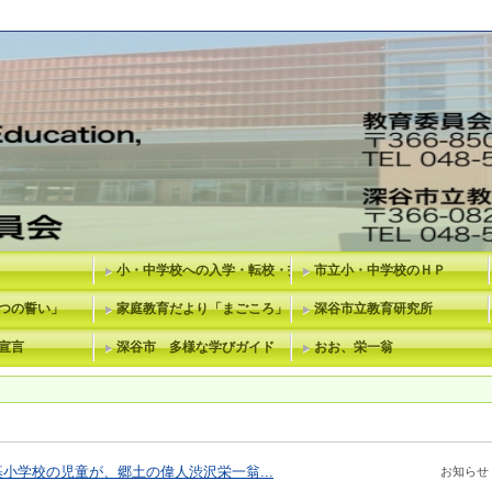
小・中学校への入学・転校・指定校変更等
市立小・中学校のＨＰ
つの誓い」
家庭教育だより「まごころ」
深谷市立教育研究所
宣言
深谷市 多様な学びガイド
おお、栄一翁
学校の児童が、郷土の偉人渋沢栄一翁...
お知らせ