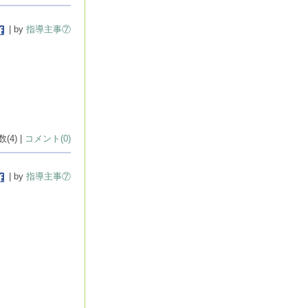
| by
指導主事⑦
(4) |
コメント(0)
| by
指導主事⑦