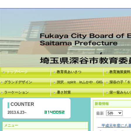
トップページ
教育長あいさつ
教育施策資料
グランドデザイン
渋沢 spirit inふかや GIGAスクール
深谷の子「６
ラーケーション
暑さ対策
栄一翁みらい
COUNTER
新着情報
2013.6.23~
最新
メニュー
平成元年度に八基小