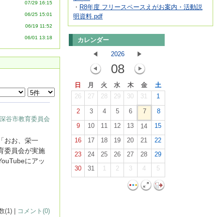
07/29 16:15
・
R8年度 フリースペースえがお案内・活動説
06/25 15:01
明資料.pdf
06/19 11:52
06/01 13:18
カレンダー
2026
08
日
月
火
水
木
金
土
26
27
28
29
30
31
1
2
3
4
5
6
7
8
深谷市教育委員会
9
10
11
12
13
15
14
「おお、栄一
16
17
18
19
20
21
22
育委員会が実施
23
24
25
26
27
28
29
uTubeにアッ
30
31
1
2
3
4
5
(1) |
コメント(0)