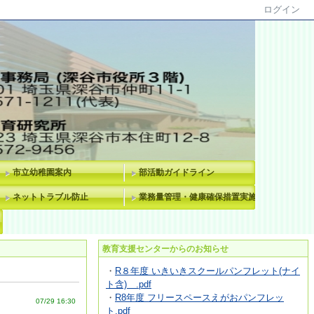
ログイン
市立幼稚園案内
部活動ガイドライン
ネットトラブル防止
業務量管理・健康確保措置実施計画
教育支援センターからのお知らせ
・
R８年度 いきいきスクールパンフレット(ナイ
ト含) .pdf
・
R8年度 フリースペースえがおパンフレッ
07/29 16:30
ト.pdf