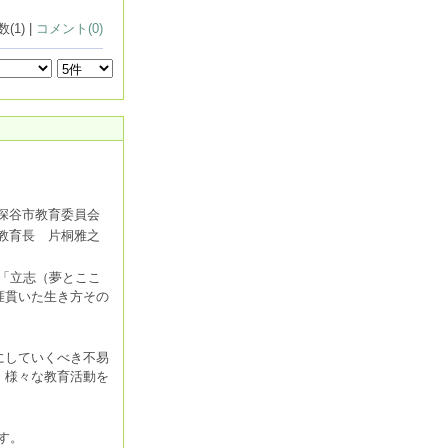
(1) |
コメント(0)
深谷市教育委員会
教育長 片桐雅之
「立志（夢とここ
涯貫いた生き方その
にしていくべき不易
、様々な教育活動を
す。