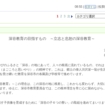
08:55 |
| 投票数
投票する
1
2
3
次
深谷教育の目指すもの ～立志と忠恕の深谷教育～
学びのふるさと「深谷」の地にあって、人々の根底に流れているもの、それは
（まごころと思いやり）」の精神です。これは、郷土の偉人渋沢栄一翁が生
を受け継いだ教育を深谷市の各園及び学校等で進めています。
谷教育』～この理念は、この深谷の地に根差し、これからも変わらず、大切
ます。ゆえに、深谷市教育委員会では、この根本理念を常に心に留めながら
いります。
指す子供像を育成するために「深谷の子６つの誓い」の取組を進めてまいりま