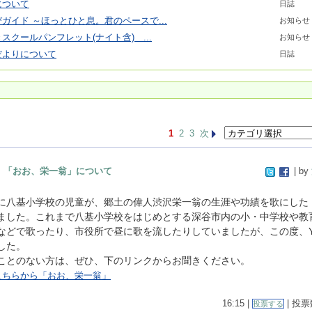
について
日誌
ガイド ～ほっとひと息。君のペースで...
お知らせ
スクールパンフレット(ナイト含) ...
お知らせ
だよりについて
日誌
1
2
3
次
「おお、栄一翁」について
| by
に八基小学校の児童が、
郷土の偉人渋沢栄一翁の生涯や功績を歌にした
ました。これまで八基小学校をはじめとする深谷市内の小・中学校や教
などで歌ったり、市役所で昼に歌を流したりしていましたが、この度、Yo
した。
とのない方は、ぜひ、下のリンクからお聞きください。
こちらから「おお、栄一翁」
16:15 |
| 投票数
投票する