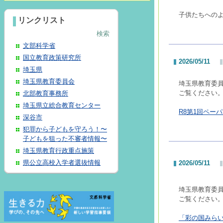
子供たちへの
リンクリスト
検索
文部科学省
国立教育政策研究所
2026/05/11
埼玉県
埼玉県教育委員会
埼玉県教育委
ご覧ください
北部教育事務所
埼玉県立総合教育センター
R8第1回ペーパ
深谷市
犯罪から子どもを守ろう！〜
子どもを狙った不審者情報〜
埼玉県教育行政重点施策
県公立高校入学者選抜情報
2026/05/11
埼玉県教育委
ご覧ください
「彩の国みらい