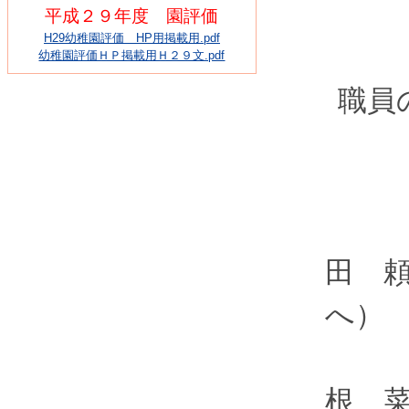
平成２９年度 園評価
H29幼稚園評価 HP用掲載用.pdf
幼稚園評価ＨＰ掲載用Ｈ２９文.pdf
職員
田 
へ
根 