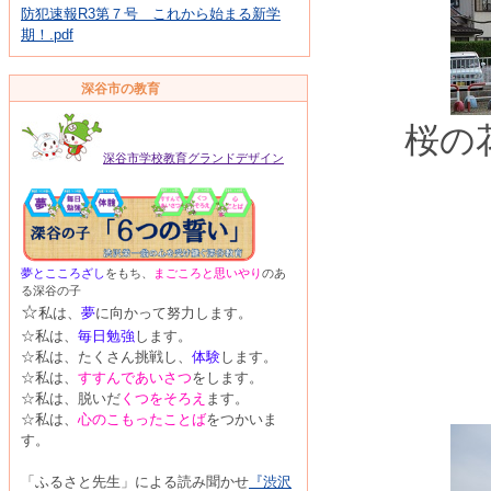
防犯速報R3第７号 これから始まる新学
期！.pdf
深谷市の教育
桜の
深谷市学校教育グランドデザイン
夢
とこころざし
をもち、
まごころと思い
やり
のあ
る深谷の子
☆
私は、
夢
に向かって努力します。
☆私は、
毎日勉強
します。
☆私は、たくさん挑戦し、
体験
します。
☆私は、
すすんであいさつ
をします。
☆私は、脱いだ
くつをそろえ
ます。
☆私は、
心のこもった
ことば
をつかいま
す。
「ふるさと先生」による読み聞かせ
『渋沢