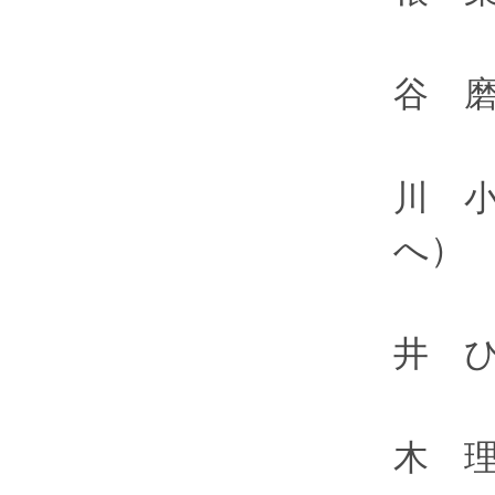
谷 
川 
へ）
井 
木 