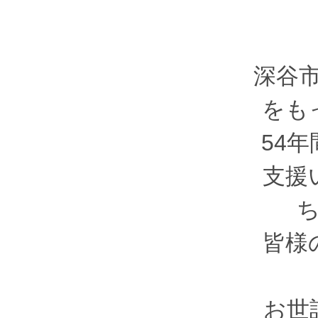
深谷
をも
54
支援
皆様
お世