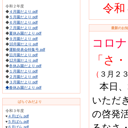
令和
令和２年度
◆
４月園だより.pdf
◆
５月園だより.pdf
◆
６月園だより.pdf
◆
７月園だより.pdf
最新のお知
◆
夏休み園だより.pdf
コロナ
◆
９月園だより.pdf
◆
10月園だより.pdf
◆
運動発表会特集号.pdf
◆
11月園だより.pdf
「
さ・
◆
12月園だより.pdf
◆
冬休み園だより.pdf
◆
１月園だより.pdf
（
３月２
◆
２月園だより.pdf
◆
３月園だより.pdf
本日、
◆
春休み園だより.pdf
いただ
ばらぐみだより
令和３年度
の啓発
♥
４月ばら.pdf
♥
５月ばら.pdf
るなさ
♥
６月ばら.pdf