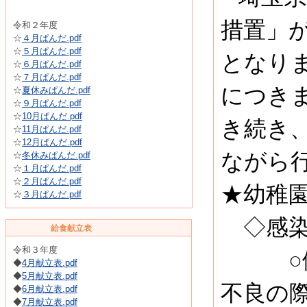
措置」
令和２年度
☆
４月ぱんだ.pdf
☆
５月ぱんだ.pdf
となり
☆
６月ぱんだ.pdf
☆
７月ぱんだ.pdf
につき
☆
夏休みぱんだ.pdf
☆
９月ぱんだ.pdf
☆
10月ぱんだ.pdf
き続き
☆
11月ぱんだ.pdf
☆
12月ぱんだ.pdf
ながら
☆
冬休みぱんだ.pdf
☆
１月ぱんだ.pdf
☆
２月ぱんだ.pdf
★幼稚
☆
３月ぱんだ.pdf
◇感染
給食献立表
令和３年度
○健康
◆
4月献立表.pdf
◆
5月献立表.pdf
不良の
◆
6月献立表.pdf
◆
7月献立表.pdf