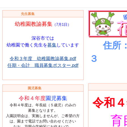
先生募集
幼稚園教諭募集
（7月1日）
深谷市では
住所
幼稚園で働く先生を
募集
しています
３ 電
令和３年度 幼稚園教諭募集.pdf
任期・会計 職員募集ポスター.pdf
花園幼稚
園児募集
令和４年度
園児募集
令和４
令和４年度は、年長組（５歳児）のみの
募集となります。
入園説明会は、実施しませんが、ご希望の方
育
は、園まで電話でお問い合わせください
なお、花園小学校区にお住まいで、