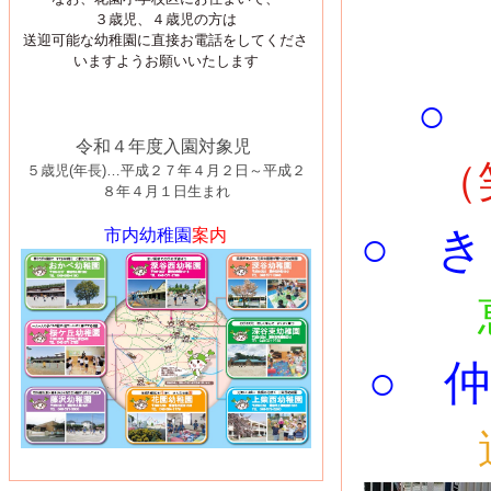
３歳児、４歳児の方は
送迎可能な幼稚園に直接お電話をしてくださ
いますようお願いいたします
○ 
令和４年度入園対象児
（
５歳児(年長)…平成２７年４月２日～平成２
８年４月１日生まれ
○ 
市内幼稚園
案内
○ 