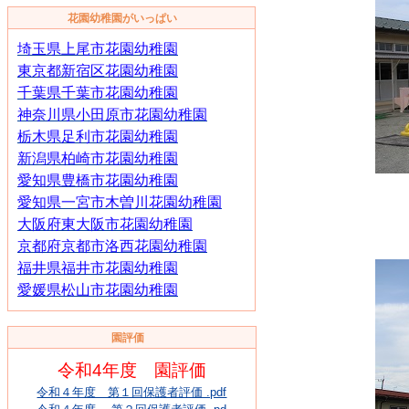
花園幼稚園がいっぱい
埼玉県上尾市花園幼稚園
東京都新宿区花園幼稚園
千葉県千葉市花園幼稚園
神奈川県小田原市花園幼稚園
栃木県足利市花園幼稚園
新潟県柏崎市花園幼稚
園
愛知県豊橋市花園幼稚園
愛知県一宮市木曽川花園幼稚園
大阪府東大阪市花園幼稚園
京都府京都市洛西花園幼稚園
福井県福井市花園幼稚園
愛媛県松山市花園幼稚園
園評価
令和4年度 園評価
令和４年度 第１回保護者評価 .pdf