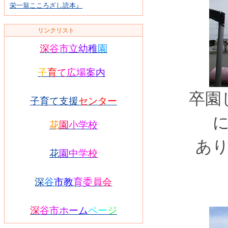
栄一翁こころざし読本』
リンクリスト
深
谷
市
立
幼
稚
園
子
育
て
広
場
案
内
卒園
子育て支援
センター
花
園
小
学
校
あ
花
園
中
学
校
深
谷
市教
育
委
員
会
深
谷
市
ホ
ー
ム
ペ
ー
ジ