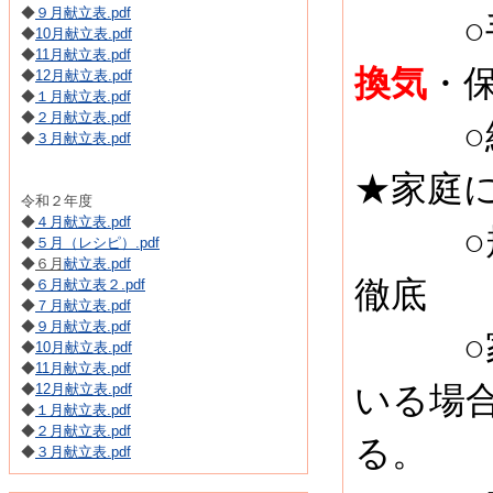
◆
９月献立表.pdf
○手洗
◆
10月献立表.pdf
◆
11月献立表.pdf
換気
・
◆
12月献立表.pdf
◆
１月献立表.pdf
◆
２月献立表.pdf
○給食
◆
３月献立表.pdf
★家庭
令和２年度
◆
４月献立表.pdf
○規則
◆
５月（レシピ）.pdf
◆
６月
献立表.pdf
徹底
◆
６月献立表２.pdf
◆
７月献立表.pdf
◆
９月献立表.pdf
○家庭
◆
10月献立表.pdf
◆
11月献立表.pdf
◆
12月献立表.pdf
いる場
◆
１月献立表.pdf
◆
２月献立表.pdf
る。
◆
３月献立表.pdf