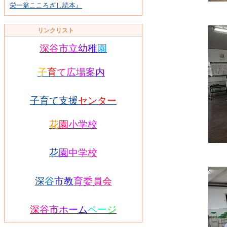
栄一翁こころざし読本』
リンクリスト
深
谷
市
立
幼
稚
園
子
育
て
広
場
案
内
子育て支援
センター
花
園
小
学
校
花
園
中
学
校
深
谷
市教
育
委
員
会
深
谷
市
ホ
ー
ム
ペ
ー
ジ