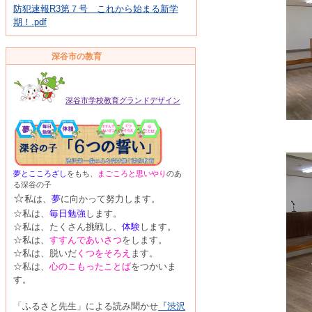
防犯速報R3第７号 これから始まる新学
期！.pdf
深谷市の教育
深谷市学校教育グランドデザイン
夢
とこころざし
をもち、
まごころと思い
やり
のあ
る深谷の子
☆
私は、
夢
に向かって努力します。
☆私は、
毎日勉強
します。
☆私は、たくさん挑戦し、
体験
します。
☆私は、
すすんであいさつ
をします。
☆私は、脱いだ
くつをそろえ
ます。
☆私は、
心のこもった
ことば
をつかいま
す。
「ふるさと先生」による読み聞かせ
『渋沢