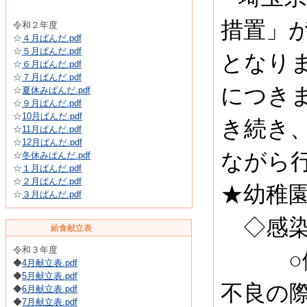
措置」
令和２年度
☆
４月ぱんだ.pdf
☆
５月ぱんだ.pdf
となり
☆
６月ぱんだ.pdf
☆
７月ぱんだ.pdf
につき
☆
夏休みぱんだ.pdf
☆
９月ぱんだ.pdf
☆
10月ぱんだ.pdf
き続き
☆
11月ぱんだ.pdf
☆
12月ぱんだ.pdf
ながら
☆
冬休みぱんだ.pdf
☆
１月ぱんだ.pdf
☆
２月ぱんだ.pdf
★幼稚
☆
３月ぱんだ.pdf
◇感染
給食献立表
令和３年度
○健康
◆
4月献立表.pdf
◆
5月献立表.pdf
不良の
◆
6月献立表.pdf
◆
7月献立表.pdf