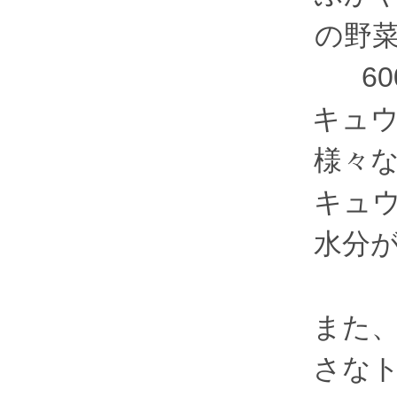
の野
6
キュ
様々
キュ
水分
また
さな