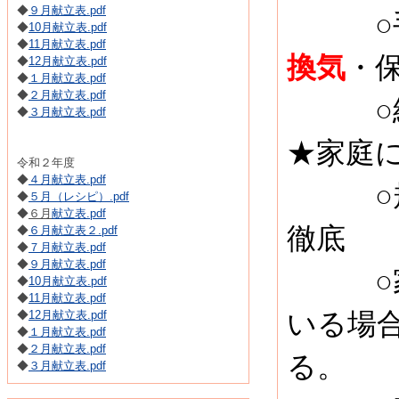
◆
９月献立表.pdf
○手洗
◆
10月献立表.pdf
◆
11月献立表.pdf
換気
・
◆
12月献立表.pdf
◆
１月献立表.pdf
◆
２月献立表.pdf
○給食
◆
３月献立表.pdf
★家庭
令和２年度
◆
４月献立表.pdf
○規則
◆
５月（レシピ）.pdf
◆
６月
献立表.pdf
徹底
◆
６月献立表２.pdf
◆
７月献立表.pdf
◆
９月献立表.pdf
○家庭
◆
10月献立表.pdf
◆
11月献立表.pdf
◆
12月献立表.pdf
いる場
◆
１月献立表.pdf
◆
２月献立表.pdf
る。
◆
３月献立表.pdf