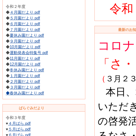
令和
令和２年度
◆
４月園だより.pdf
◆
５月園だより.pdf
◆
６月園だより.pdf
◆
７月園だより.pdf
最新のお知
◆
夏休み園だより.pdf
コロナ
◆
９月園だより.pdf
◆
10月園だより.pdf
◆
運動発表会特集号.pdf
◆
11月園だより.pdf
「
さ・
◆
12月園だより.pdf
◆
冬休み園だより.pdf
◆
１月園だより.pdf
（
３月２
◆
２月園だより.pdf
◆
３月園だより.pdf
本日、
◆
春休み園だより.pdf
いただ
ばらぐみだより
令和３年度
の啓発
♥
４月ばら.pdf
♥
５月ばら.pdf
るなさ
♥
６月ばら.pdf