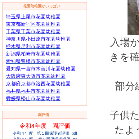
花園幼稚園がいっぱい
埼玉県上尾市花園幼稚園
東京都新宿区花園幼稚園
千葉県千葉市花園幼稚園
神奈川県小田原市花園幼稚園
入場
栃木県足利市花園幼稚園
新潟県柏崎市花園幼稚
園
きを
愛知県豊橋市花園幼稚園
愛知県一宮市木曽川花園幼稚園
大阪府東大阪市花園幼稚園
部分
京都府京都市洛西花園幼稚園
福井県福井市花園幼稚園
愛媛県松山市花園幼稚園
子供
園評価
令和4年度 園評価
たよ
令和４年度 第１回保護者評価 .pdf