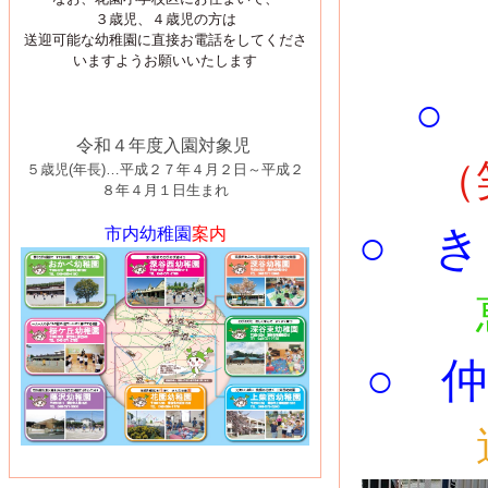
３歳児、４歳児の方は
送迎可能な幼稚園に直接お電話をしてくださ
いますようお願いいたします
○ 
令和４年度入園対象児
（
５歳児(年長)…平成２７年４月２日～平成２
８年４月１日生まれ
○ 
市内幼稚園
案内
○ 