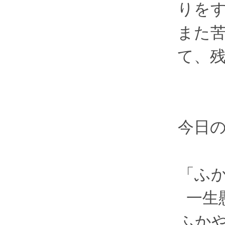
りを
また
て、
今日
「ふ
一生
ふか