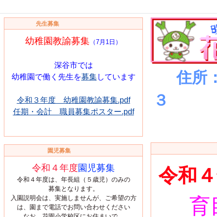
先生募集
幼稚園教諭募集
（7月1日）
深谷市では
住所
幼稚園で働く先生を
募集
しています
３ 電
令和３年度 幼稚園教諭募集.pdf
任期・会計 職員募集ポスター.pdf
花園幼稚
園児募集
令和４年度
園児募集
令和４
令和４年度は、年長組（５歳児）のみの
募集となります。
入園説明会は、実施しませんが、ご希望の方
育
は、園まで電話でお問い合わせください
なお、花園小学校区にお住まいで、